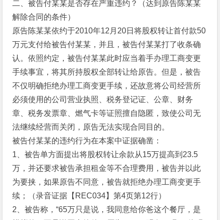
二、被告付某某是否存在严重违约？（达到原告陈某某
解除合同的条件）
原告陈某某依约于2010年12月20日将股权转让首付款50
万元支付给被告付某某，并且，被告付某某打了收条确
认。依照约定，被告付某某此时应当着手办理工商变更
手续事宜，将其所持股权全部转让给原告。但是，被告
不仅明确拒绝办理工商变更手续，还故意将公司经营所
必须使用的公司营业执照、税务登记证、公章、财务
章、税务发票章、燃气卡等证照擅自隐匿，致使公司无
法继续经营而关闭，原告无法实现合同目的。
被告付某某的违约行为在本案中证据确凿：
1、被告单方面提出将股权转让余款从15万提高到23.5
万，并还要求被告承担租金等不合理费用，被告并以此
为要挟，如果原告不同意，被告就拒绝办理工商变更手
续；（录音证据【REC034】第4页第12行）
2、被告称，“65万只是说，我同意给你爸这个餐厅，是