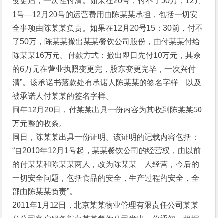
变更后，一次性付清。如果在20号，付不了50万，12月
1号—12月20号的运营费用由陈某某承担，包括一切安
全事项由陈某某负责。如果在12月20号15：30前，付不
了50万，陈某某撤出某某餐饮公司股份，由付某某付给
陈某某16万元。付款方式：撤出即日先付10万元，其余
的6万元在营业执照变更完，股东变更完毕，一次兴付
清”。该承诺书落款处有承诺人陈某某的签名字样，以及
被承诺人付某某的签名字样。
同年12月20日，付某某出具一份内容为其收到陈某某50
万元整的收条。
同日，陈某某出具一份证明。该证明的记载内容包括：
“自2010年12月1号起，某某餐饮公司的经营权，由以前
的付某某和陈某某两人，改为陈某某一人经营，今后的
一切安全问题，包括食品的安全，生产过程的安全，全
部由陈某某负责”。
2011年1月12日，北京某某物业管理有限责任公司某某