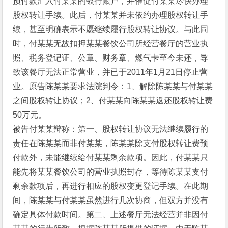
预付款汇入付某某的银行账户，并催促付某某尽快办理
股权转让手续。此后，付某某并未依约办理股权转让手
续，甚至明确表示不愿继续履行股权转让协议。与此同
时，付某某无故扣押某某餐饮公司所经营餐厅的营业执
照、税务登记证、公章、财务章、燃气卡至今未还，导
致该餐厅无法正常营业，并已于2011年1月21日停止营
业。原告陈某某要求法院判令：1、解除陈某某与付某某
之间股权转让协议；2、付某某向陈某某返还股权转让费
50万元。
被告付某某辩称：第一、股权转让协议无法继续履行的
责任在陈某某而非付某某，陈某某除支付股权转让费预
付款外，未能继续给付某某剩余款项。因此，付某某只
能先将某某餐饮公司的营业执照封存，等待陈某某支付
剩余款项后，再进行相应的股权变更登记手续。在此期
间，陈某某与付某某虽然进行几次协商，但双方并没有
确定具体付款时间。第二、上述餐厅无法经营并非因付