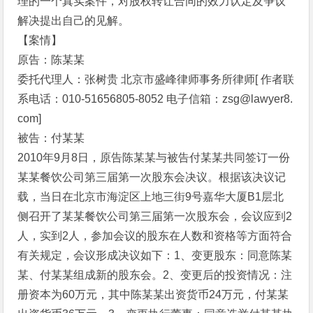
理的一个真实案件，对股权转让合同的效力认定及争议
解决提出自己的见解。
【案情】
原告：陈某某
委托代理人：张树贵 北京市盛峰律师事务所律师[ 作者联
系电话：010-51656805-8052 电子信箱：zsg@lawyer8.
com]
被告：付某某
2010年9月8日，原告陈某某与被告付某某共同签订一份
某某餐饮公司第三届第一次股东会决议。根据该决议记
载，当日在北京市海淀区上地三街9号嘉华大厦B1层北
侧召开了某某餐饮公司第三届第一次股东会，会议应到2
人，实到2人，参加会议的股东在人数和资格等方面符合
有关规定，会议形成决议如下：1、变更股东：同意陈某
某、付某某组成新的股东会。2、变更后的投资情况：注
册资本为60万元，其中陈某某出资货币24万元，付某某