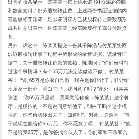
出具的收条显示，陈某某已按上述承诺书中记载的期限
和数额支付了部分股权转让费。上述两份书面证据的内
容能够相互印证，足以证明双方已就股权转让费数额形
成共同意思表示，且陈某某已经实际履行了部分付款义
务。
另外，诉讼中，陈某某提交一份其子陈浩与付某某协商
涉诉股权转让事宜过程中所形成的录音证据。该录音证
据中，关于股权转让价款的数额，陈浩问：“你们当时有
过这个事情吗？有个65万元决定该做该不做”。付某某
答：“当时65万是你家自己做，现在是你转让了，转让给
王乐家一部分，明白了吗，我同意了吗？”此外，付某某
陈述：“说65万只是说，我同意给你爸（陈某某）这个餐
厅，是模拟的，不是说同意给他了，明白了吗？这个模
拟的，你爸给我转出去了，知道吗”。对此，陈浩问：“等
于说现在他给你65万元，你不愿意了呗”。付某某答：“他
不是给我65万，是你爸找合伙人了，你们家和王乐家合