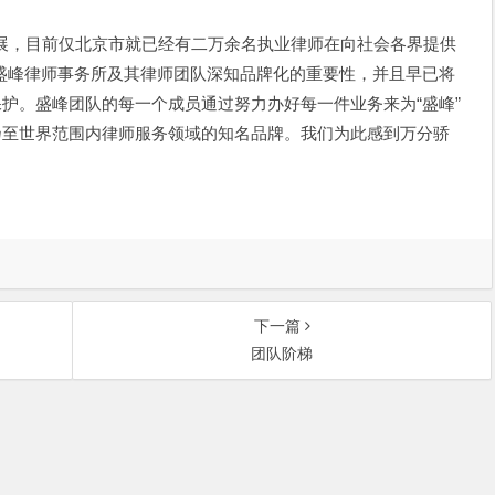
，目前仅北京市就已经有二万余名执业律师在向社会各界提供
盛峰律师事务所及其律师团队深知品牌化的重要性，并且早已将
护。盛峰团队的每一个成员通过努力办好每一件业务来为“盛峰”
乃至世界范围内律师服务领域的知名品牌。我们为此感到万分骄
下一篇
团队阶梯
中关村大街27号中关村大厦701室 邮政编码：100080 | 热线咨询电话：
ght © 北京市盛峰律师事务所 | 京ICP备09110400号-2 |
免责声明
|
服