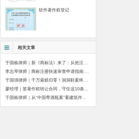
软件著作权登记
相关文章
于国栋律师｜新《商标法》来了：从抢注时代走向使用时代
李志琴律师｜商标注册快速审查申请指南:条件、材料及流程全解析
于国强律师｜千万索赔归零！洞洞鞋案终审落槌：品牌名气不能独占产品外观
廖经理｜签著作权转让合同，守住这10条，避开法律风险
于国栋律师｜从“中国尊酒瓶案”看建筑作品著作权保护的司法边界与商用合规
010-51280101
务质量监督