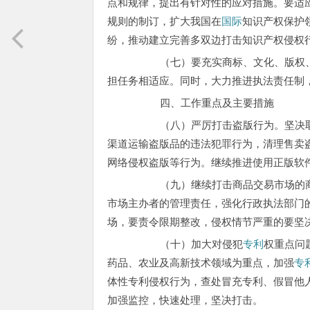
点和规律，提出有针对性的应对措施。要适
规则的制订，扩大我国在
国际
知识产权保护
纷，推动建立完善多双边打击知识产权侵权
（七）要充实商标、文化、版权
担任务相适应。同时，大力推进执法责任制
四、工作重点及主要措施
（八）严厉打击盗版行为。坚决取缔
渠道运输盗版品的违法犯罪行为，清理售卖
网络侵权盗版等行为。继续推进使用正版软
（九）继续打击商品交易市场的商标
市场主办者的管理责任，强化行政执法部门
场，要责令限期整改，侵权情节严重的要坚
（十）加大对侵犯
专利
权重点问
药品、农业及高新技术领域为重点，加强
专
体性专利侵权行为，查处冒充专利、假冒他
加强监控，快速处理，坚决打击。