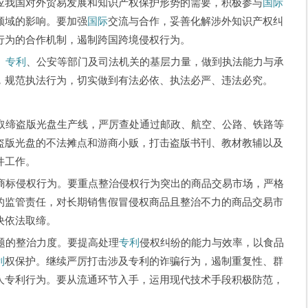
应我国对外贸易发展和知识产权保护形势的需要，积极参与
国际
领域的影响。要加强
国际
交流与合作，妥善化解涉外知识产权纠
行为的合作机制，遏制跨国跨境侵权行为。
、
专利
、公安等部门及司法机关的基层力量，做到执法能力与承
，规范执法行为，切实做到有法必依、执法必严、违法必究。
盗版光盘生产线，严厉查处通过邮政、航空、公路、铁路等
盗版光盘的不法摊点和游商小贩，打击盗版书刊、教材教辅以及
件工作。
侵权行为。要重点整治侵权行为突出的商品交易市场，严格
的监管责任，对长期销售假冒侵权商品且整治不力的商品交易市
决依法取缔。
题的整治力度。要提高处理
专利
侵权纠纷的能力与效率，以食品
利
权保护。继续严厉打击涉及专利的诈骗行为，遏制重复性、群
人专利行为。要从流通环节入手，运用现代技术手段积极防范，