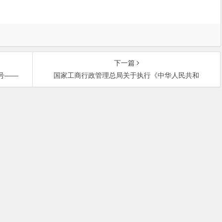
下一篇
1号——
国家工商行政管理总局关于执行《中华人民共和
中关村大街27号中关村大厦701室 邮政编码：100080 | 热线咨询电话：