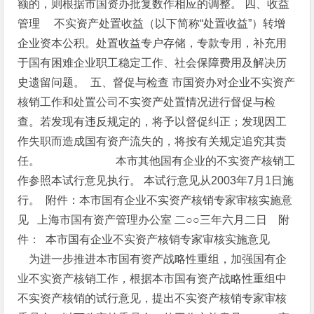
额的，则根据市国资办批复数作相应的调整。
四、收益
管理
不实资产处置收益（以下简称“处置收益”）转增
企业资本公积。处置收益专户存储，专款专用，补充用
于国有困难企业职工稳定工作、社会保障费用及解决历
史遗留问题。
五、督促与检查
市国资办对企业不实资产
核销工作和处置公司不实资产处置情况进行督促与检
查。若发现有违反规定的，将予以督促纠正；发现因工
作失职而造成国有资产流失的，将按有关规定追究其责
任。
本市其他国有企业的不实资产核销工
作参照本试行意见执行。
本试行意见从2003年7月1日施
行。
附件：本市国有企业不实资产核销专家审核实施意
见
上海市国有资产管理办公室
二○○三年六月二日
附
件：
本市国有企业不实资产核销专家审核实施意见
为进一步推进本市国有资产战略性重组，加强国有企
业不实资产核销工作，根据本市国有资产战略性重组中
不实资产核销的试行意见，提出不实资产核销专家审核