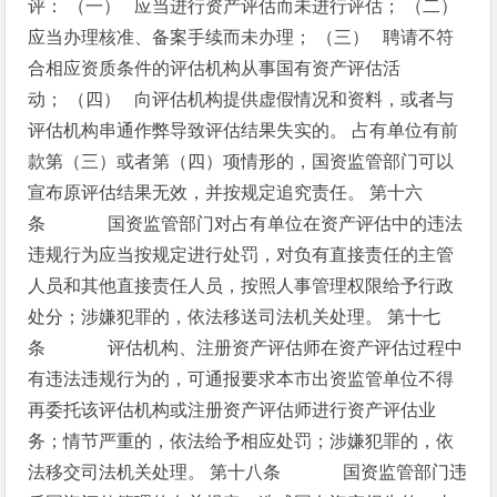
评：
（一） 应当进行资产评估而未进行评估；
（二）
应当办理核准、备案手续而未办理；
（三） 聘请不符
合相应资质条件的评估机构从事国有资产评估活
动；
（四） 向评估机构提供虚假情况和资料，或者与
评估机构串通作弊导致评估结果失实的。
占有单位有前
款第（三）或者第（四）项情形的，国资监管部门可以
宣布原评估结果无效，并按规定追究责任。
第十六
条 国资监管部门对占有单位在资产评估中的违法
违规行为应当按规定进行处罚，对负有直接责任的主管
人员和其他直接责任人员，按照人事管理权限给予行政
处分；涉嫌犯罪的，依法移送司法机关处理。
第十七
条 评估机构、注册资产评估师在资产评估过程中
有违法违规行为的，可通报要求本市出资监管单位不得
再委托该评估机构或注册资产评估师进行资产评估业
务；情节严重的，依法给予相应处罚；涉嫌犯罪的，依
法移交司法机关处理。
第十八条 国资监管部门违