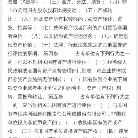
资股（A股等）；
（三）合并、分立、清算；
（四）非
上市公司国有股东股权比例变动；
（五）产权转
让；
（六）涉及资产所有权转移的，如资产转让、置
换、拍卖等；
（七）整体资产或者部分资产租赁给非国
有单位；
（八）以非货币资产偿还债务；
（九）确定涉
讼资产价值；
（十）法律、行政法规规定的其他需要进
行评估的事项。
第四条 占有单位有下列行为之一
的，可以不对相关国有资产进行评估：
（一）经各级人
民政府或者国有资产监督管理部门批准，对企业整体或
部分资产实施的无偿划转；
（二）国有独资企业的下属
独资企业或者事业单位之间的合并、资产（产权）划
转、置换和转让。
第五条 占有单位有下列行为之
一的，应当对相关非国有资产进行评估：
（一）与非国
有单位共同组建有限责任公司或股份有限公司，非国有
单位投入非货币资产的；
（二）收购非国有资产或产
权；
（三）与非国有单位置换资产或产权；
（四）接受