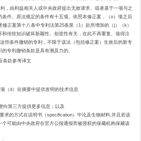
利，由利益相关人或中央政府提出无效请求、或者基于一项与之
的条件。原法规定的条件有十五项。依照本修正案，（o）项之后
修正案第十八条中专利法第25条第（1）款所增加的（j）（k）
开和传统知识破坏新颖性、创造性有关，在此不再重复。值得注
照这些条件撤销的专利，不限于该法（包括修正案）生效后的新专
识的专利撤销条款是具有溯及力的。
应条款参考译文
项（d）在摘要中提供发明的技术信息
要以便向第三方提供更多信息；以及
方式在说明书（specification）中论及生物材料,并且若该
一个可能由中央政府在官方公报通报而被授权的保藏机构保藏该
日；