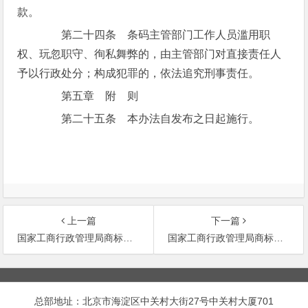
款。
第二十四条 条码主管部门工作人员滥用职
权、玩忽职守、徇私舞弊的，由主管部门对直接责任人
予以行政处分；构成犯罪的，依法追究刑事责任。
第五章 附 则
第二十五条 本办法自发布之日起施行。
上一篇
下一篇
国家工商行政管理局商标局对执行《关于调整商标业务收费项目及标准的通知》中若干问题的意见
国家工商行政管理局商标局关于商标标识含义问题的复函
文
章
总部地址：北京市海淀区中关村大街27号中关村大厦701
导