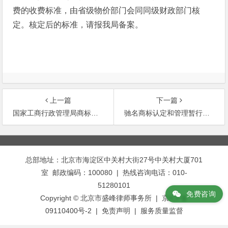
费的收费标准，由省级物价部门会同同级财政部门核
定。核定后的标准，请报我局备案。
上一篇
下一篇
国家工商行政管理局商标局关于鉴别商标标识真伪问题的复函
驰名商标认定和管理暂行规定 ［已被修正］
文
章
总部地址：北京市海淀区中关村大街27号中关村大厦701
导
室 邮政编码：100080 | 热线咨询电话：010-
航
51280101
免费咨询
Copyright © 北京市盛峰律师事务所 | 京ICP备
09110400号-2 |
免责声明
|
服务质量监督