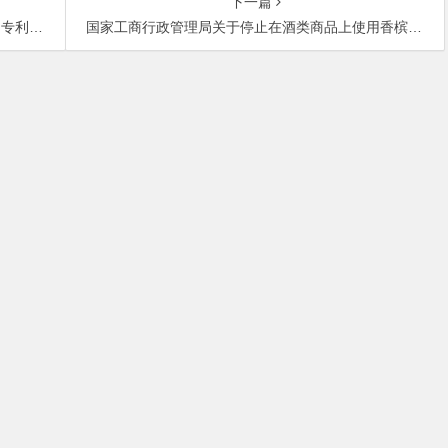
下一篇
统方案
国家工商行政管理局关于停止在酒类商品上使用香槟或Champaghe字样的通知
中关村大街27号中关村大厦701室 邮政编码：100080 | 热线咨询电话：