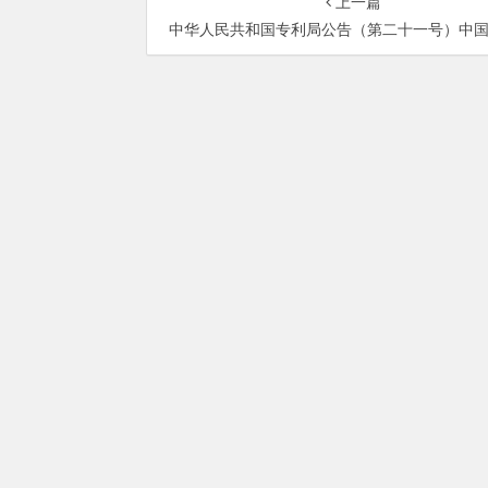
上一篇
中华人民共和国专利局公告（第二十一号）中国专利文献编号系
总部地址：北京市海淀区