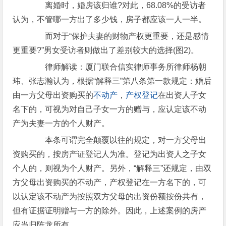
离婚时，婚房该归谁?对此，68.08%的受访者
认为，不管哪一方出了多少钱，房子都应该一人一半。
而对于“保护夫妻的财物产权更重要，还是感情
更重要?”男女受访者则做出了差别较大的选择(图2)。
律师解读：厦门联合信实律师事务所律师杨朝
玮、张志瀚认为，根据“解释三”第八条第一款规定：婚后
由一方父母出资购买的
不动产
，
产权登记
在出资人子女
名下的，可视为对自己子女一方的赠与，应认定该不动
产为夫妻一方的个人财产。
本条可谓完全颠覆以往的规定，对一方父母出
资购买的，按房产证登记人为准。登记为出资人之子女
个人的，则视为个人财产。另外，“解释三”还规定，由双
方父母出资购买的不动产，产权登记在一方名下的，可
以认定该不动产为按照双方父母的出资份额按份共有，
但有证据证明赠与一方的除外。因此，上述案例的房产
应当归陈龙所有。