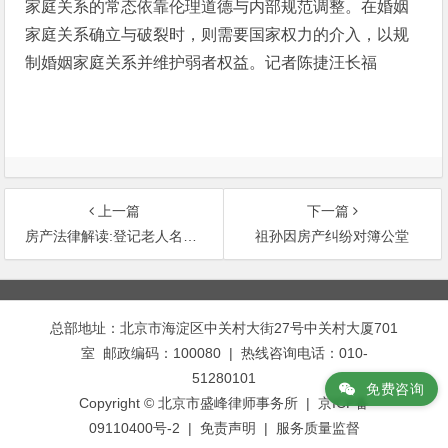
家庭关系的常态依靠伦理道德与内部规范调整。在婚姻
家庭关系确立与破裂时，则需要国家权力的介入，以规
制婚姻家庭关系并维护弱者权益。记者陈捷汪长福
上一篇
下一篇
房产法律解读:登记老人名字房产变成继承
祖孙因房产纠纷对簿公堂
文
章
总部地址：北京市海淀区中关村大街27号中关村大厦701
导
室 邮政编码：100080 | 热线咨询电话：010-
航
51280101
免费咨询
Copyright © 北京市盛峰律师事务所 | 京ICP备
09110400号-2 |
免责声明
|
服务质量监督