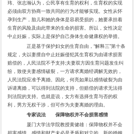
玮、张志瀚认为，公民享有生育的权利，生育权的实现
必须由双方协商一致共同的行为才能够实现。女性从怀
孕到生产，胎儿和她的身体是容易受损的，她要承担着
生育的风险及由此带来的生命的损害。所以，女性决定
中止妊娠，实际上是保护自己身体生命健康权的举措。
正是基于保护妇女的生育自由，“解释三”第十条
规定，夫以妻擅自中止妊娠侵犯其生育权为由请求损害
赔偿的，人民法院不予支持;夫妻双方因生育问题发生纠
纷，致使夫妻感情破裂，一方请求离婚经调解无效的，
人民法院应准予离婚。因此，何亮如果以感情破裂为由
诉请离婚，可以得到法院的支持，但赔偿的请求无法得
到法院的支持。也就是说，女方有选择生育与否的权
利，男方无权干涉，但可作为夫妻离婚的理由。
专家说法
保障物权并不会损害感情
厦门大学法学院教授黄健雄：保障物权并不会
损害感情，感情和财产未必是矛盾和对立的。新的婚姻