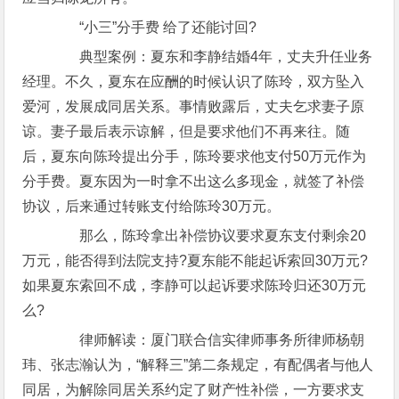
“小三”分手费 给了还能讨回?
典型案例：夏东和李静结婚4年，丈夫升任业务
经理。不久，夏东在应酬的时候认识了陈玲，双方坠入
爱河，发展成同居关系。事情败露后，丈夫乞求妻子原
谅。妻子最后表示谅解，但是要求他们不再来往。随
后，夏东向陈玲提出分手，陈玲要求他支付50万元作为
分手费。夏东因为一时拿不出这么多现金，就签了补偿
协议，后来通过转账支付给陈玲30万元。
那么，陈玲拿出补偿协议要求夏东支付剩余20
万元，能否得到法院支持?夏东能不能起诉索回30万元?
如果夏东索回不成，李静可以起诉要求陈玲归还30万元
么?
律师解读：厦门联合信实律师事务所律师杨朝
玮、张志瀚认为，“解释三”第二条规定，有配偶者与他人
同居，为解除同居关系约定了财产性补偿，一方要求支