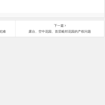
下一篇
犯难
露台、空中花园、首层毗邻花园的产权问题
中关村大街27号中关村大厦701室 邮政编码：100080 | 热线咨询电话：
ght © 北京市盛峰律师事务所 | 京ICP备09110400号-2 |
免责声明
|
服