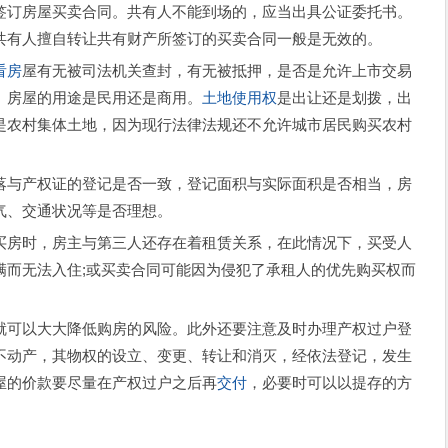
签订房屋买卖合同。共有人不能到场的，应当出具公证委托书。
共有人擅自转让共有财产所签订的买卖合同一般是无效的。
看房
屋有无被司法机关查封，有无被抵押，是否是允许上市交易
。房屋的用途是民用还是商用。
土地使用权
是出让还是划拨，出
是农村集体土地，因为现行法律法规还不允许城市居民购买农村
与产权证的登记是否一致，登记面积与实际面积是否相当，房
气、交通状况等是否理想。
房时，房主与第三人还存在着租赁关系，在此情况下，买受人
满而无法入住;或买卖合同可能因为侵犯了承租人的优先购买权而
可以大大降低购房的风险。此外还要注意及时办理产权过户登
不动产，其物权的设立、变更、转让和消灭，经依法登记，发生
屋的价款要尽量在产权过户之后再
交付
，必要时可以以提存的方