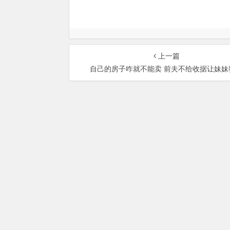
上一篇
自己的房子咋就不能卖 前夫不给收据让妹妹
总部地址：北京市海淀区
Copyri