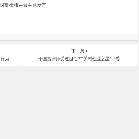
国富律师在做主题发言
下一篇
力度》
于国富律师受邀担任“中关村创业之星”评委
中关村大街27号中关村大厦701室 邮政编码：100080 | 热线咨询电话：
ght © 北京市盛峰律师事务所 | 京ICP备09110400号-2 |
免责声明
|
服