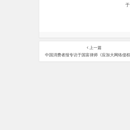
于
上一篇
中国消费者报专访于国富律师《应加大网络侵权行为处罚
总部地址：北京市海淀区
Copyri