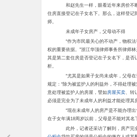
和赵先生一样，眼看近年来房价不断
住房直接登记在子女名下。那么，这样登记
师。
未成年子女房产，父母动不得
“作为市民最关心的不动产，物权法等
权的重要依据。”浙江华顶律师事务所律师
其是第二套住房是否登记在子女名下，是否
析。
“尤其是如果子女尚未成年，父母在登
规定：“除为被监护人的利益外，不得处理被
意处理被监护人的房屋，譬如
房屋买卖
、转
必须是完全为了未成年人的利益才能处理其
“现在未成年人的房产是不能办理出售
在子女年满18周岁以前，父母是不能对其名
此外，记者还采访了解到，房产完全
公积金
贷款买房的须是公积金的缴存人或其