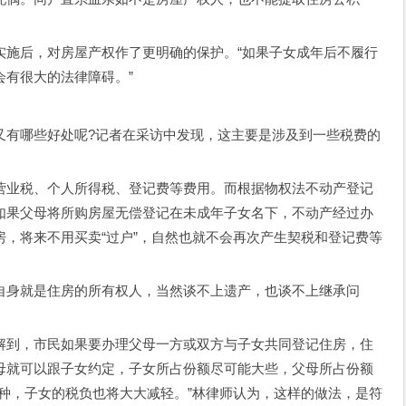
后，对房屋产权作了更明确的保护。“如果子女成年后不履行
会有很大的法律障碍。”
有哪些好处呢?记者在采访中发现，这主要是涉及到一些税费的
业税、个人所得税、登记费等费用。而根据物权法不动产登记
如果父母将所购房屋无偿登记在未成年子女名下，不动产经过办
房，将来不用买卖“过户”，自然也就不会再次产生契税和登记费等
身就是住房的所有权人，当然谈不上遗产，也谈不上继承问
到，市民如果要办理父母一方或双方与子女共同登记住房，住
母就可以跟子女约定，子女所占份额尽可能大些，父母所占份额
种，子女的税负也将大大减轻。”林律师认为，这样的做法，是符