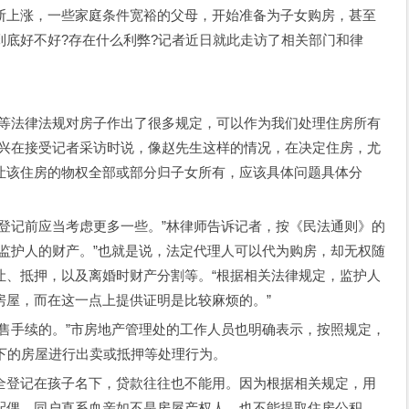
上涨，一些家庭条件宽裕的父母，开始准备为子女购房，甚至
到底好不好?存在什么利弊?记者近日就此走访了相关部门和律
法律法规对房子作出了很多规定，可以作为我们处理住房所有
林兴在接受记者采访时说，像赵先生这样的情况，在决定住房，尤
让该住房的物权全部或部分归子女所有，应该具体问题具体分
记前应当考虑更多一些。”林律师告诉记者，按《民法通则》的
监护人的财产。”也就是说，法定代理人可以代为购房，却无权随
让、抵押，以及离婚时财产分割等。“根据相关法律规定，监护人
房屋，而在这一点上提供证明是比较麻烦的。”
手续的。”市房地产管理处的工作人员也明确表示，按照规定，
下的房屋进行出卖或抵押等处理行为。
登记在孩子名下，贷款往往也不能用。因为根据相关规定，用
配偶。同户直系血亲如不是房屋产权人，也不能提取住房公积