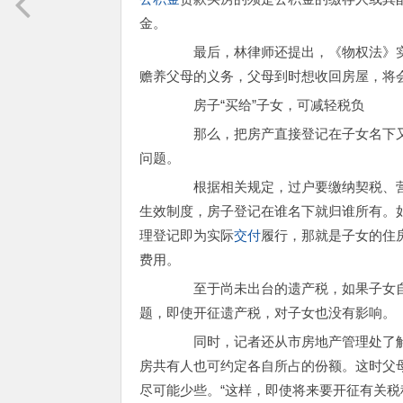
金。
最后，林律师还提出，《物权法》实施
赡养父母的义务，父母到时想收回房屋，将
房子“买给”子女，可减轻税负
那么，把房产直接登记在子女名下又
问题。
根据相关规定，过户要缴纳契税、营
生效制度，房子登记在谁名下就归谁所有。
理登记即为实际
交付
履行，那就是子女的住
费用。
至于尚未出台的遗产税，如果子女自
题，即使开征遗产税，对子女也没有影响。
同时，记者还从市房地产管理处了解
房共有人也可约定各自所占的份额。这时父
尽可能少些。“这样，即使将来要开征有关税