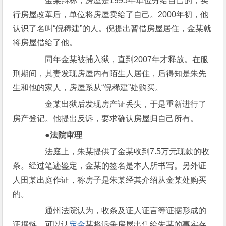
金某辩称，房屋是1995年单位分给自己的，实
行房屋改革后，单位将房屋卖给了自己。2000年初，他
认识了名叫“倪稀建”的人。倪提出暂借房屋居住，金某就
将房屋借给了他。
同年金某被捕入狱，直到2007年才释放。在服
刑期间，其妻发现房屋内有陌生人居住，后得知是朱先
生和他的家人，房屋系从“倪稀建”处购买。
金某出狱后发现房产证丢失，于是重新进行了
房产登记。他提出反诉，要求确认房屋归自己所有。
●法院审理
法庭上，朱某提供了金某收到7.5万元现款的收
条。经过笔迹鉴定，金某的签名是本人所书写。另外证
人田某出庭作证，称房子是朱某经其介绍从金某处购买
的。
通州法院认为，收条及证人证言等证据形成的
证据链，可以认
定金
某将诉争房屋出售给朱某的事实存