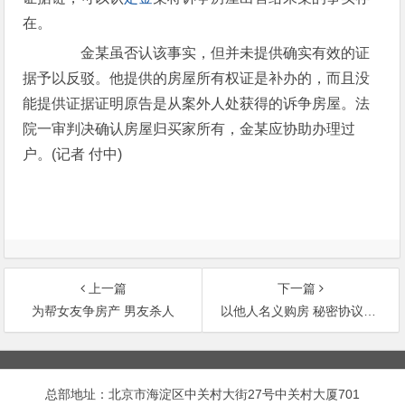
在。
金某虽否认该事实，但并未提供确实有效的证
据予以反驳。他提供的房屋所有权证是补办的，而且没
能提供证据证明原告是从案外人处获得的诉争房屋。法
院一审判决确认房屋归买家所有，金某应协助办理过
户。(记者 付中)
上一篇
下一篇
为帮女友争房产 男友杀人
以他人名义购房 秘密协议或无效
文
章
总部地址：北京市海淀区中关村大街27号中关村大厦701
导