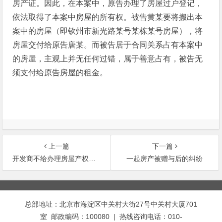
房产证。因此，在本案中，原告办理了房屋过户登记，
依法取得了本案中房屋的所有权。被告黄某要将搬出本
案中的房屋（即钦州市新光路某号某栋某号房屋），将
房屋交付给原告唐某。而被告居于合同关系占有本案中
的房屋，主观上并无任何过错，属于善意占有，被告无
须支付给原告房屋的租金。
上一篇
下一篇
开发商不给办理房屋产权证怎么办
一起房产被赠与后的纠纷
文
章
总部地址：北京市海淀区中关村大街27号中关村大厦701
导
室 邮政编码：100080 | 热线咨询电话：010-
航