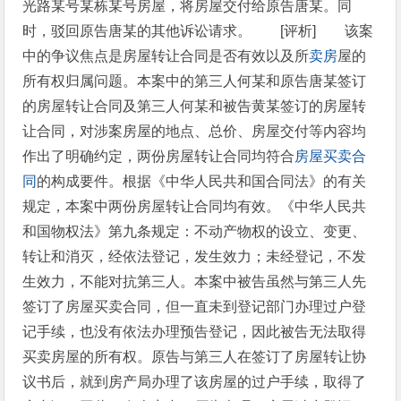
光路某号某栋某号房屋，将房屋交付给原告唐某。同
时，驳回原告唐某的其他诉讼请求。 [评析] 该案
中的争议焦点是房屋转让合同是否有效以及所
卖房
屋的
所有权归属问题。本案中的第三人何某和原告唐某签订
的房屋转让合同及第三人何某和被告黄某签订的房屋转
让合同，对涉案房屋的地点、总价、房屋交付等内容均
作出了明确约定，两份房屋转让合同均符合
房屋买卖合
同
的构成要件。根据《中华人民共和国合同法》的有关
规定，本案中两份房屋转让合同均有效。《中华人民共
和国物权法》第九条规定：不动产物权的设立、变更、
转让和消灭，经依法登记，发生效力；未经登记，不发
生效力，不能对抗第三人。本案中被告虽然与第三人先
签订了房屋买卖合同，但一直未到登记部门办理过户登
记手续，也没有依法办理预告登记，因此被告无法取得
买卖房屋的所有权。原告与第三人在签订了房屋转让协
议书后，就到房产局办理了该房屋的过户手续，取得了