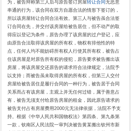
为，被告辩称第三人后与原告签订房屋
转让合同
无恶意
串通的行为，该合同在双方自愿合法的情形下签订的，
所以该房屋转让合同合法有效。第三人与被告虽合法签
订合同在先，并交付该房屋给被告居住，但不动产的取
得应以登记为条件，原告办理了该房屋的过户登记，应
由原告合法取得该房屋的所有权，物权有排他性的特
点，任何人均不能妨碍所有权人行使其所有权，被告占
住该房屋是对原告所有权的侵犯，原告要求被告搬出该
房屋，将该房屋交还原告的请求符合法律规定，法院予
以支持；而被告虽未取得房屋的所有权，但第三人交付
房屋给被告居住是履行合同的一种行为，被告居于合同
关系而占有该房屋，主观上并无任何过错，属于善意占
有，被告无须支付给原告房屋的租金，因此原告请求的
被告支付占有房屋费用2000元无法律依据，法院不予支
持。根据《中华人民共和国物权法》第四条、第九条第
一款，钦南区人民法院一审判决被告黄某搬出钦州市新