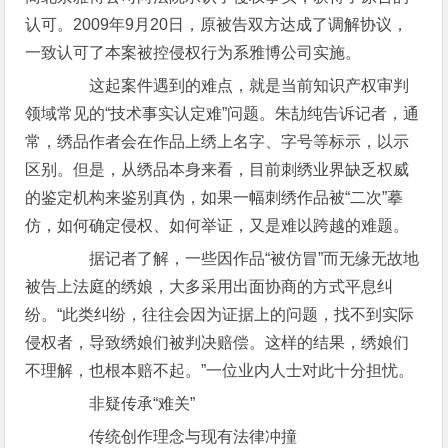
认可。2009年9月20日，原被告双方达成了调解协议，
一致认可了本案被控侵权行为系雅博公司实施。
这起案件遇到的难点，就是当前知识产权审判
领域常见的“技术事实认定难”问题。朱劼纯告诉记者，通
常，绣品作者会在作品上绣上名字、字号等标示，以示
区别。但是，从绣品本身来看，目前刺绣业界缺乏权威
的鉴定机构来鉴别真伪，如果一幅刺绣作品被“二次”摹
仿，如何确定侵权、如何举证，又是难以跨越的难题。
据记者了解，一些因作品“被仿冒”而无缘无故地
被告上法庭的绣娘，大多采用出面协商的方式平息纠
纷。“此类纠纷，往往会因为证据上的问题，找不到实际
侵权者，导致绣娘们被判决赔偿。这样的结果，绣娘们
不理解，也根本赔不起。”一位业内人士对此十分担忧。
非疑传承“难关”
传统创作理念与现有法律冲撞