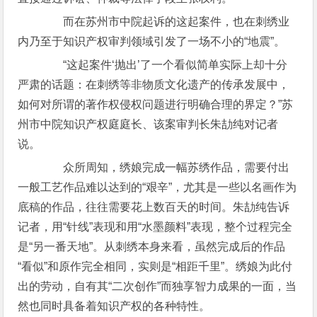
而在苏州市中院起诉的这起案件，也在刺绣业
内乃至于知识产权审判领域引发了一场不小的“地震”。
“这起案件‘抛出’了一个看似简单实际上却十分
严肃的话题：在刺绣等非物质文化遗产的传承发展中，
如何对所谓的著作权侵权问题进行明确合理的界定？”苏
州市中院知识产权庭庭长、该案审判长朱劼纯对记者
说。
众所周知，绣娘完成一幅苏绣作品，需要付出
一般工艺作品难以达到的“艰辛”，尤其是一些以名画作为
底稿的作品，往往需要花上数百天的时间。朱劼纯告诉
记者，用“针线”表现和用“水墨颜料”表现，整个过程完全
是“另一番天地”。从刺绣本身来看，虽然完成后的作品
“看似”和原作完全相同，实则是“相距千里”。绣娘为此付
出的劳动，自有其“二次创作”而独享智力成果的一面，当
然也同时具备着知识产权的各种特性。