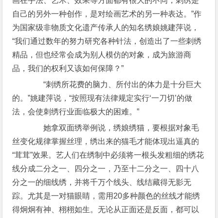
画在手法、艺术、效果等方面都有很大的不同，刺绣是
自己的另外一种创作，是对绘画艺术的另一种表达。”作
为国家级非物质文化遗产传承人的知名绣娘姚建萍说，
“我们通过数年的努力研究各种针法，创造出了一些刺绣
精品，但也经常会成为别人模仿的对象，成为旅游商
品，我们的权利又该如何保障？”
“刺绣所花费的脑力、所付出的体力是十分巨大
的。”姚建萍说，“按照现有法律规定实行‘一刀切’的做
法，会使刺绣行业面临极大的困难。”
她拿双面绣举例说，绣娘绣猫，要根据对象毛
丝变化规律掌握丝理，绣出来的猫毛才能体现出逼真的
“茸茸”效果。艺人们在绣制中必须将一根头发粗细的绣花
线分成二分之一、四分之一，乃至十二分之一、四十八
分之一的细线绣，并将千万个线头、线结藏得无影无
踪。尤其是一对猫眼睛，需用20多种颜色的丝线才能绣
得炯炯有神、栩栩如生。无论从正面还是反面，都可以