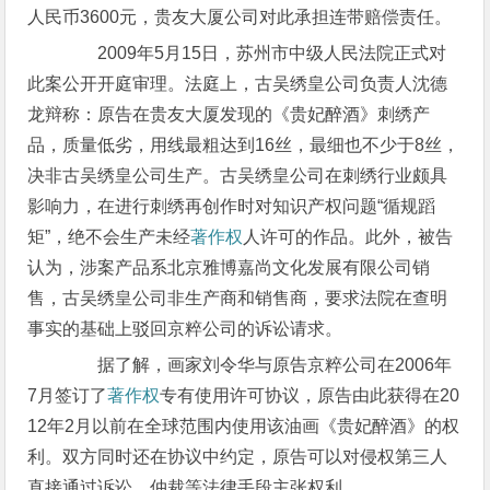
人民币3600元，贵友大厦公司对此承担连带赔偿责任。
2009年5月15日，苏州市中级人民法院正式对
此案公开开庭审理。法庭上，古吴绣皇公司负责人沈德
龙辩称：原告在贵友大厦发现的《贵妃醉酒》刺绣产
品，质量低劣，用线最粗达到16丝，最细也不少于8丝，
决非古吴绣皇公司生产。古吴绣皇公司在刺绣行业颇具
影响力，在进行刺绣再创作时对知识产权问题“循规蹈
矩”，绝不会生产未经
著作权
人许可的作品。此外，被告
认为，涉案产品系北京雅博嘉尚文化发展有限公司销
售，古吴绣皇公司非生产商和销售商，要求法院在查明
事实的基础上驳回京粹公司的诉讼请求。
据了解，画家刘令华与原告京粹公司在2006年
7月签订了
著作权
专有使用许可协议，原告由此获得在20
12年2月以前在全球范围内使用该油画《贵妃醉酒》的权
利。双方同时还在协议中约定，原告可以对侵权第三人
直接通过诉讼、仲裁等法律手段主张权利。