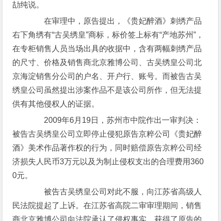
劼纯说。
在审理中，原告提出，《贵妃醉酒》刺绣产品
右下角绣有“古吴绣皇”商标，标价签上标有“产地苏州”，
在专柜销售人员当场出具的收据中，含有两幅刺绣产品
的尺寸、价格及销售商北京雅博公司、古吴绣皇公司北
京海淀销售分公司的户名、开户行、账号。而被告古吴
绣皇公司虽然提出涉案作品不是该公司所作，但无法提
供有其他侵权人的证据。
2009年6月19日，苏州市中院作出一审判决：
被告古吴绣皇公司立即停止侵犯原告京粹公司《贵妃醉
酒》美术作品著作权的行为，同时赔偿原告京粹公司经
济损失人民币3万元以及为制止侵权支出的合理费用360
0元。
被告古吴绣皇公司对此不服，向江苏省高级人
民法院提起了上诉。在江苏省高院二审审理期间，销售
商北京雅博公司向法院承认了侵权事实，获得了原告的