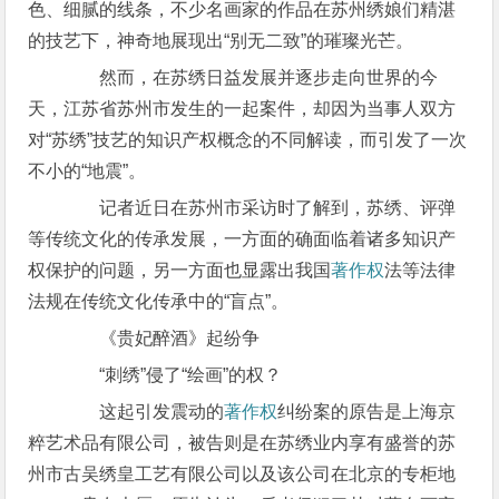
色、细腻的线条，不少名画家的作品在苏州绣娘们精湛
的技艺下，神奇地展现出“别无二致”的璀璨光芒。
然而，在苏绣日益发展并逐步走向世界的今
天，江苏省苏州市发生的一起案件，却因为当事人双方
对“苏绣”技艺的知识产权概念的不同解读，而引发了一次
不小的“地震”。
记者近日在苏州市采访时了解到，苏绣、评弹
等传统文化的传承发展，一方面的确面临着诸多知识产
权保护的问题，另一方面也显露出我国
著作权
法等法律
法规在传统文化传承中的“盲点”。
《贵妃醉酒》起纷争
“刺绣”侵了“绘画”的权？
这起引发震动的
著作权
纠纷案的原告是上海京
粹艺术品有限公司，被告则是在苏绣业内享有盛誉的苏
州市古吴绣皇工艺有限公司以及该公司在北京的专柜地