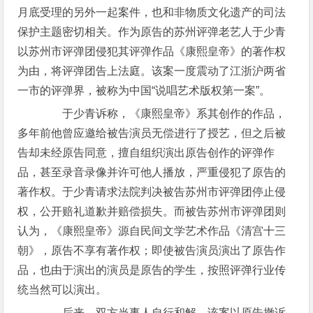
月底受理的另外一起案件，也和非物质文化遗产的司法
保护主题密切相关。作为原告的苏州评弹老艺人于少青
以苏州市评弹团侵犯其评弹作品《康熙皇帝》的著作权
为由，将评弹团告上法庭。该案一度震动了江浙沪两省
一市的评弹界，被称为中国“说唱艺术版权第一案”。
于少青诉称，《康熙皇帝》系其创作的作品，
多年前他曾应邀给被告演员无偿进行了授艺，但之后被
告却未经原告同意，擅自组织演出原告创作的评弹作
品，甚至录音录像并许可他人播放，严重侵犯了原告的
著作权。于少青请求法院判决被告苏州市评弹团停止侵
权，公开赔礼道歉并赔偿损失。而被告苏州市评弹团则
认为，《康熙皇帝》源自民间文学艺术作品《清宫十三
朝》，原告不享有著作权；即使被告演员演出了原告作
品，也由于演出的演员是原告的学生，按照评弹行业传
统当然可以演出。
后来，双方当事人自行和解，该案以原告撤诉